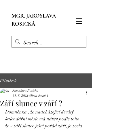
MGR. JAROSLAVA
ROSICKÁ
Příspěvek
Jaroslava Rosická
31. 8. 2022
Minut čtení: 1
Září slunce v září ?
Domněnka , že nadcházející devátý 
kalendářní 
měsíc
 má název podle toho , 
že v září slunce ještě pořád září, je zcela 