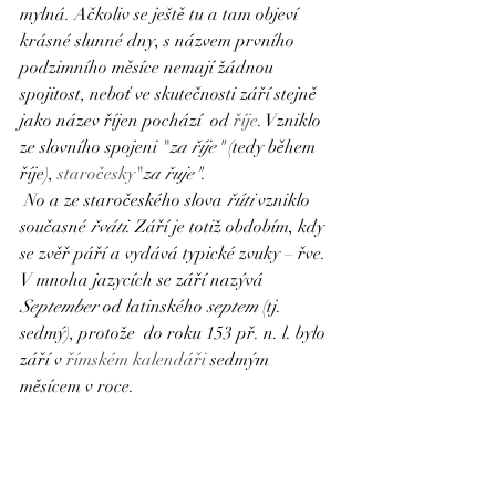
mylná. Ačkoliv se ještě tu a tam objeví 
krásné slunné dny, s názvem prvního 
podzimního měsíce nemají žádnou 
spojitost, neboť ve skutečnosti září stejně 
jako název říjen pochází  od 
říje
. Vzniklo 
ze slovního spojeni "
za říje"
 (tedy během 
říje), 
staročesky
"
za řuje"
.
 No a ze staročeského slova 
řúti
 vzniklo 
současné 
řváti
. Září je totiž obdobím, kdy 
se zvěř páří a vydává typické zvuky – řve. 
V mnoha jazycích se září nazývá 
September
 od latinského 
septem
 (tj. 
sedmý), protože  do roku 153 př. n. l. bylo 
září v 
římském kalendáři
 sedmým 
měsícem v roce. 